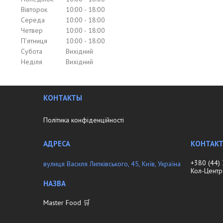
Вівторок
10:00
18:00
Середа
10:00
18:00
Четвер
10:00
18:00
Пʼятниця
10:00
18:00
Субота
Вихідний
Неділя
Вихідний
КОНТАКТЫ
Політика конфіденційності
+380 (44)
вулиця Василя Липківського, 45, Київ, Україна
Кол-Центр
Master Food 🛒