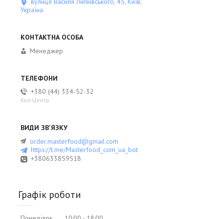
вулиця Василя Липківського, 45, Київ,
Україна
Менеджер
+380 (44) 334-52-32
Кол-Центр
order.masterfood@gmail.com
https://t.me/Masterfood_com_ua_bot
+380633859518
Графік роботи
Понеділок
10:00
18:00