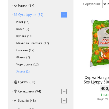
🌰 Горіхи
87
🍑 Сухофрукти
89
Ізюм
14
Інжир
5
Курага
18
Манго та Екзотика
17
Сушіння
12
Фініки
7
Чорнослив
12
Хурма
1
Хурма Натур
Без Цукру 50
🥝 Цукати
50
400
🍭 Смаколики
94
В ная
MF
✔ Бакалія
48