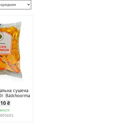
альна сушена
0г. Balkhoorma
,10 ₴
вності
005601