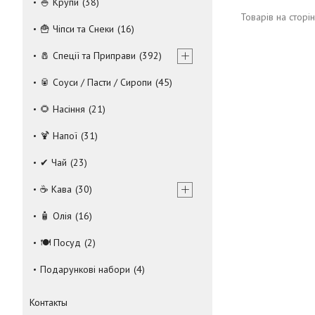
🍚 Крупи
38
🍟 Чіпси та Снеки
16
🧂 Спеції та Приправи
392
🥫 Соуси / Пасти / Сиропи
45
🌻 Насіння
21
🍹 Напої
31
✔ Чай
23
☕ Кава
30
🧴 Олія
16
🍽 Посуд
2
Подарункові набори
4
Контакты