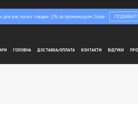
и для вас на всі товари -2% за промокодом 2sale
ПОДИВИТ
АРИ
ГОЛОВНА
ДОСТАВКА/ОПЛАТА
КОНТАКТИ
ВІДГУКИ
ПРО