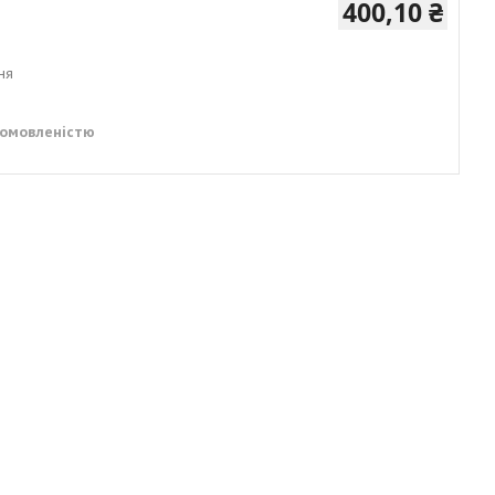
400,10 ₴
ня
домовленістю