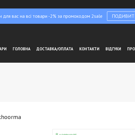
и для вас на всі товари -2% за промокодом 2sale
ПОДИВИТ
АРИ
ГОЛОВНА
ДОСТАВКА/ОПЛАТА
КОНТАКТИ
ВІДГУКИ
ПРО
lkhoorma
В наявності