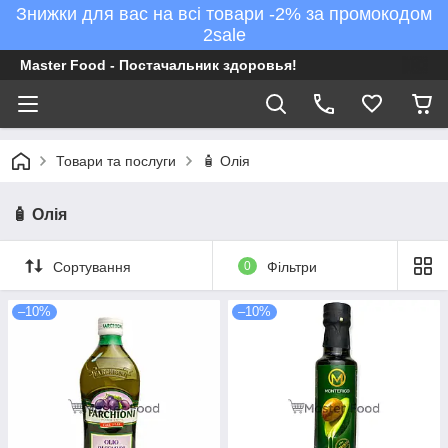
Знижки для вас на всі товари -2% за промокодом
2sale
Master Food - Постачальник здоровья!
Товари та послуги
🧴 Олія
🧴 Олія
Сортування
0
Фільтри
–10%
–10%