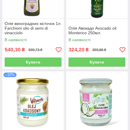
Олія виноградних кісточок 1л.
Farchioni olio di semi di
Олія Авокадо Avocado oil
vinacciolo
Monterico 250мл.
В наявності
В наявності
540,30
324,20
₴
₴
599,73 ₴
359,86 ₴
Купити
Купити
–10%