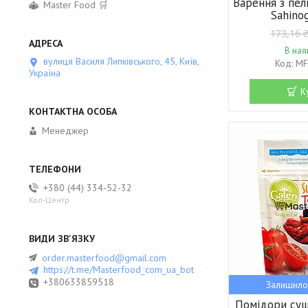
Варення з пе
Master Food 🛒
Sahino
173,16 
В ная
вулиця Василя Липківського, 45, Київ,
MF
Україна
К
Менеджер
+380 (44) 334-52-32
Кол-Центр
order.masterfood@gmail.com
https://t.me/Masterfood_com_ua_bot
+380633859518
Залишило
Помідори суше