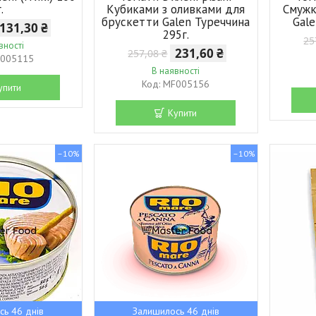
г.
Кубиками з оливками для
Смужк
брускетти Galen Туреччина
Gale
131,30 ₴
295г.
25
вності
231,60 ₴
257,08 ₴
005115
В наявності
MF005156
упити
Купити
–10%
–10%
сь 46 днів
Залишилось 46 днів