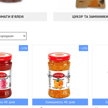
ОМАТИ В'ЯЛЕНІ
ЦУКОР ТА ЗАМІННИКИ
–10%
–10%
сь 46 днів
Залишилось 46 днів
З