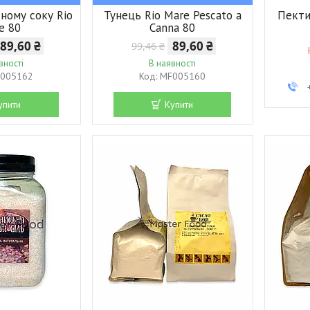
сному соку Rio
Тунець Rio Mare Pescato a
Пекти
e 80
Canna 80
89,60 ₴
89,60 ₴
99,46 ₴
вності
В наявності
005162
MF005160
упити
Купити