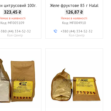
н цитрусовий 100г.
Желе фруктове 85 г Halal
323,45 ₴
126,87 ₴
Немає в наявності
Немає в наявності
MF005109
MF004910
+380 (44) 334-52-32
+380 (44) 334-52-32
Кол-Центр
Кол-Центр