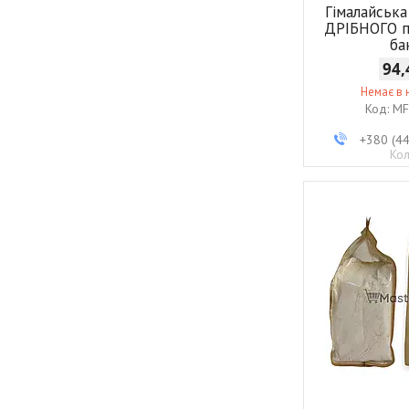
Гімалайська
ДРІБНОГО п
ба
94,
Немає в 
MF
+380 (4
Ко