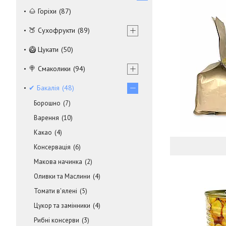
🌰 Горіхи
87
🍑 Сухофрукти
89
🥝 Цукати
50
🍭 Смаколики
94
✔ Бакалія
48
Борошно
7
Варення
10
Какао
4
Консервація
6
Макова начинка
2
Оливки та Маслини
4
Томати в'ялені
5
Цукор та замінники
4
Рибні консерви
3