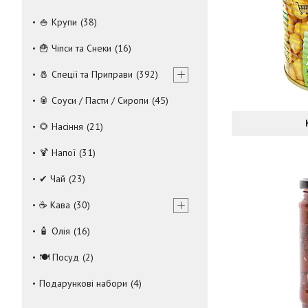
🍚 Крупи
38
🍟 Чіпси та Снеки
16
🧂 Спеції та Приправи
392
🥫 Соуси / Пасти / Сиропи
45
🌻 Насіння
21
🍹 Напої
31
✔ Чай
23
☕ Кава
30
🧴 Олія
16
🍽 Посуд
2
Подарункові набори
4