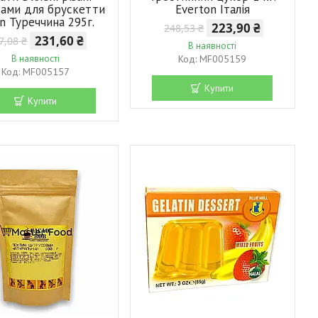
ами для брускетти
Everton Італія
n Туреччина 295г.
223,90 ₴
248,53 ₴
231,60 ₴
7,08 ₴
В наявності
В наявності
MF005159
MF005157
Купити
Купити