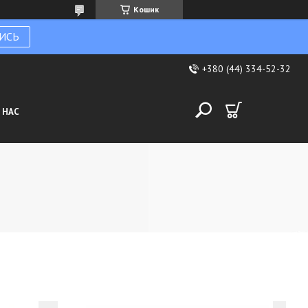
Кошик
ИСЬ
+380 (44) 334-52-32
 НАС