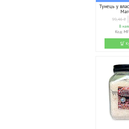
Тунець у вла
Mar
99,46 ₴
В ная
MF
К