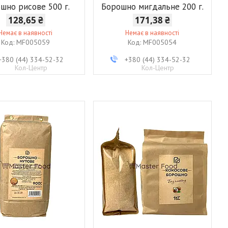
шно рисове 500 г.
Борошно мигдальне 200 г.
128,65 ₴
171,38 ₴
Немає в наявності
Немає в наявності
MF005059
MF005054
+380 (44) 334-52-32
+380 (44) 334-52-32
Кол-Центр
Кол-Центр