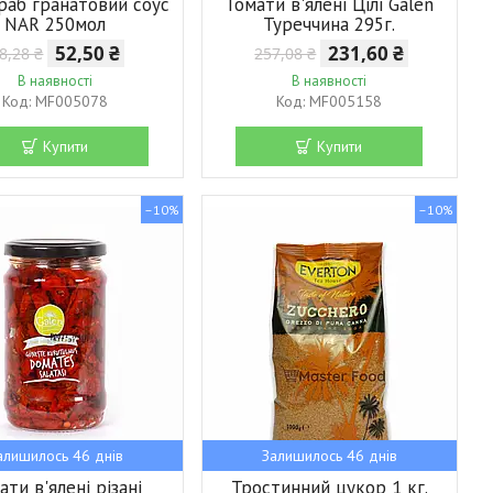
аб гранатовий соус
Томати в'ялені Цілі Galen
NAR 250мол
Туреччина 295г.
52,50 ₴
231,60 ₴
8,28 ₴
257,08 ₴
В наявності
В наявності
MF005078
MF005158
Купити
Купити
–10%
–10%
алишилось 46 днів
Залишилось 46 днів
ати в'ялені різані
Тростинний цукор 1 кг.