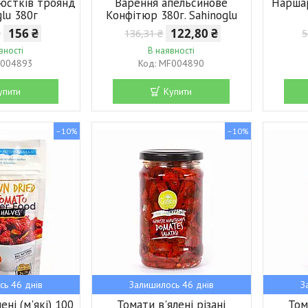
люстків троянд
Варення апельсинове
Наршар
glu 380г
Конфітюр 380г. Sahinoglu
156 ₴
122,80 ₴
₴
136,31 ₴
5
вності
В наявності
004893
MF004890
упити
Купити
–10%
–10%
сь 46 днів
Залишилось 46 днів
З
ні (м'які) 100
Томати в'ялені різані
Том