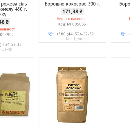
 рожева сіль
Борошно кокосове 300 г.
Боро
омелу 450 г.
171,38 ₴
нку
Немає в наявності
46 ₴
MF005053
наявності
+380 (44) 334-52-32
004902
Кол-Центр
4) 334-52-32
л-Центр