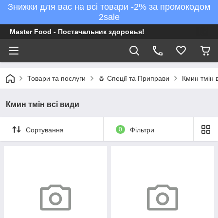
Знижки для вас на всі товари -2% за промокодом
2sale
Master Food - Постачальник здоровья!
Товари та послуги
🧂 Спеції та Приправи
Кмин тмін в
Кмин тмін всі види
Сортування
0
Фільтри