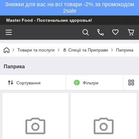
Знижки для вас на всі товари -2% за промокодом
2sale
Master Food - Постачальник здоровья!
Товари та послуги
🧂 Спеції та Приправи
Паприка
Паприка
Сортування
0
Фільтри