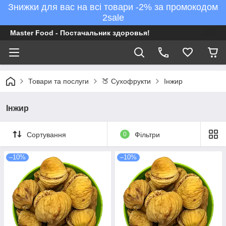
Знижки для вас на всі товари -2% за промокодом
2sale
Master Food - Постачальник здоровья!
Товари та послуги
🍑 Сухофрукти
Інжир
Інжир
Сортування
0
Фільтри
–10%
–10%