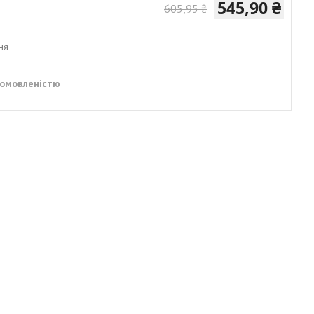
545,90 ₴
605,95 ₴
ня
домовленістю