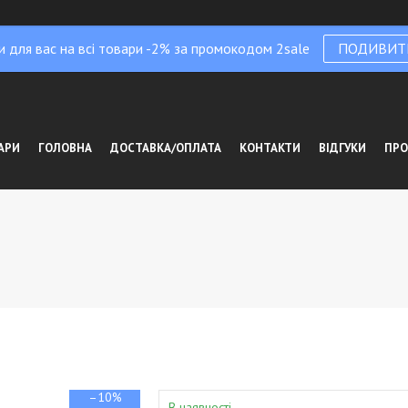
и для вас на всі товари -2% за промокодом 2sale
ПОДИВИТ
АРИ
ГОЛОВНА
ДОСТАВКА/ОПЛАТА
КОНТАКТИ
ВІДГУКИ
ПРО
–10%
В наявності