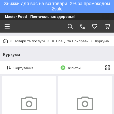
Знижки для вас на всі товари -2% за промокодом
2sale
Master Food - Постачальник здоровья!
Товари та послуги
🧂 Спеції та Приправи
Куркума
Куркума
Сортування
0
Фільтри