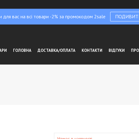
и для вас на всі товари -2% за промокодом 2sale
ПОДИВИТ
АРИ
ГОЛОВНА
ДОСТАВКА/ОПЛАТА
КОНТАКТИ
ВІДГУКИ
ПРО
Немає в наявності