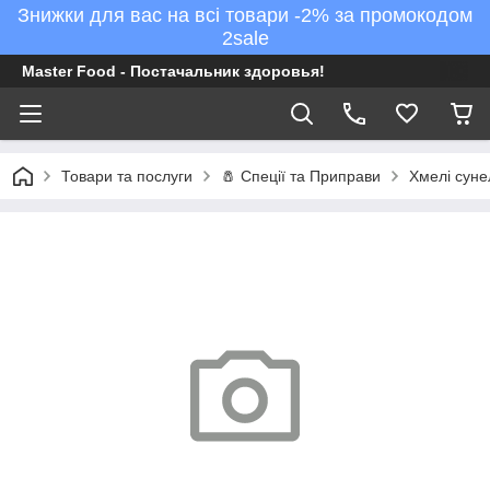
Знижки для вас на всі товари -2% за промокодом
2sale
Master Food - Постачальник здоровья!
Товари та послуги
🧂 Спеції та Приправи
Хмелі сунел