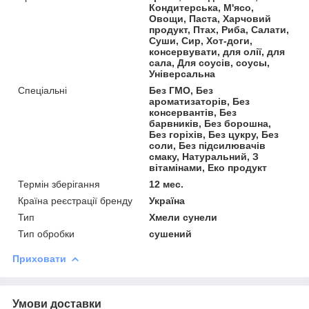
Кондитерська, М'ясо,
Овощи, Паста, Харчовий
продукт, Птах, Риба, Салати,
Суши, Сир, Хот-доги,
консервувати, для олії, для
сала, Для соусів, соусы,
Універсальна
Спеціальні
Без ГМО, Без
ароматизаторів, Без
консервантів, Без
барвників, Без борошна,
Без горіхів, Без цукру, Без
соли, Без підсилювачів
смаку, Натуральний, З
вітамінами, Еко продукт
Термін зберігання
12 мес.
Країна реєстрації бренду
Україна
Тип
Хмели сунели
Тип обробки
сушений
Приховати
Умови доставки