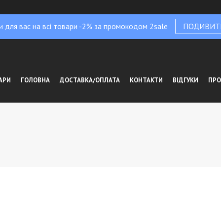
и для вас на всі товари -2% за промокодом 2sale
ПОДИВИТ
АРИ
ГОЛОВНА
ДОСТАВКА/ОПЛАТА
КОНТАКТИ
ВІДГУКИ
ПРО