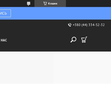
Кошик
ИСЬ
+380 (44) 334-52-32
 НАС