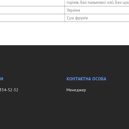
горіхів, Без пальмової олії, Без цу
Україна
Сухі фрукти
 334-52-32
Менеджер