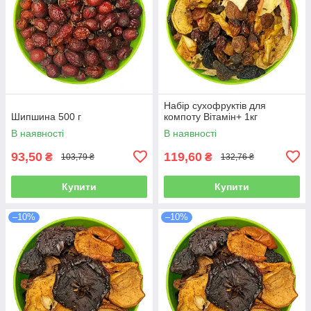
Набір сухофруктів для
Шипшина 500 г
компоту Вітамін+ 1кг
В наявності
В наявності
93,50
119,60
₴
₴
103,79 ₴
132,76 ₴
Купити
Купити
–10%
–10%