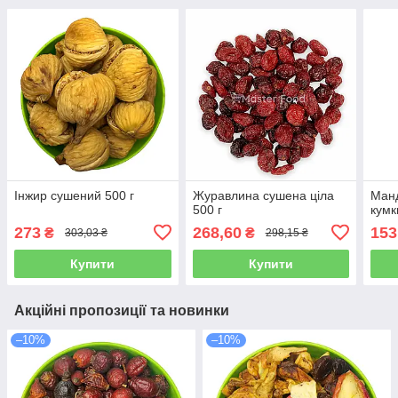
Інжир сушений 500 г
Журавлина сушена ціла
Ман
500 г
кумк
273
268,60
153
₴
₴
303,03 ₴
298,15 ₴
Купити
Купити
Акційні пропозиції та новинки
–10%
–10%