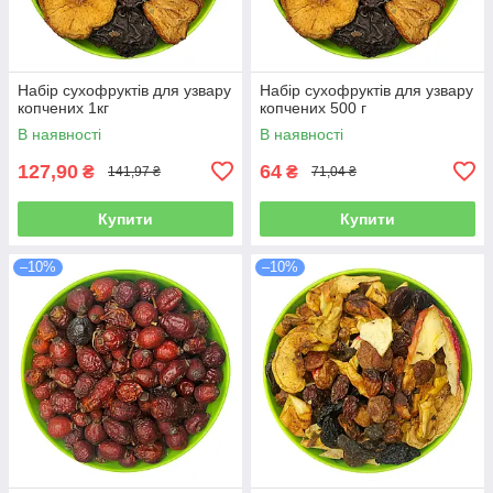
Набір сухофруктів для узвару
Набір сухофруктів для узвару
копчених 1кг
копчених 500 г
В наявності
В наявності
127,90
64
₴
₴
141,97 ₴
71,04 ₴
Купити
Купити
–10%
–10%