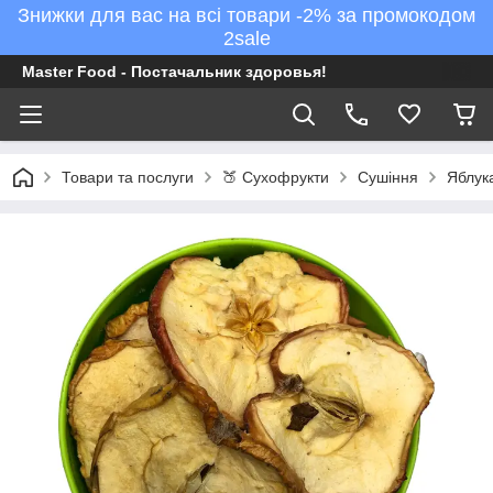
Знижки для вас на всі товари -2% за промокодом
2sale
Master Food - Постачальник здоровья!
Товари та послуги
🍑 Сухофрукти
Сушіння
Яблука