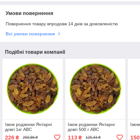
Умови повернення
Повернення товару впродовж 14 днів за домовленістю
Всі умови повернення
Подібні товари компанії
Ізюм родзинки Янтарні
Ізюм родзинки Янтарні
Ізюм
довгі 1кг ABC
довгі 500 г ABC
226
113
150
₴
₴
250,86 ₴
125,43 ₴