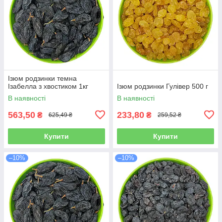
Ізюм родзинки темна
Ізабелла з хвостиком 1кг
Ізюм родзинки Гулівер 500 г
В наявності
В наявності
563,50
233,80
₴
₴
625,49 ₴
259,52 ₴
Купити
Купити
–10%
–10%