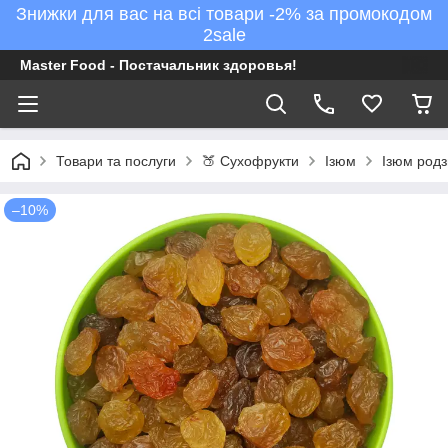
Знижки для вас на всі товари -2% за промокодом
2sale
Master Food - Постачальник здоровья!
Товари та послуги
🍑 Сухофрукти
Ізюм
Ізюм родз
–10%