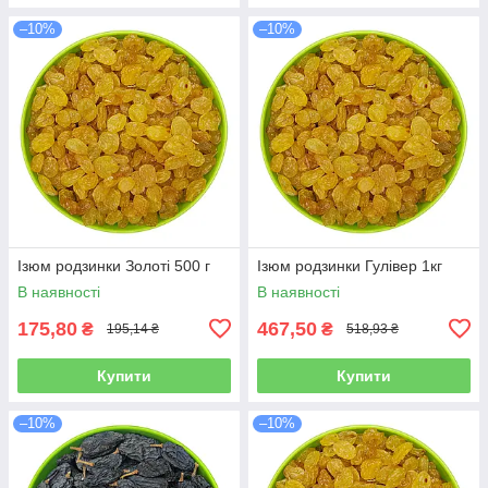
–10%
–10%
Ізюм родзинки Золоті 500 г
Ізюм родзинки Гулівер 1кг
В наявності
В наявності
175,80
467,50
₴
₴
195,14 ₴
518,93 ₴
Купити
Купити
–10%
–10%