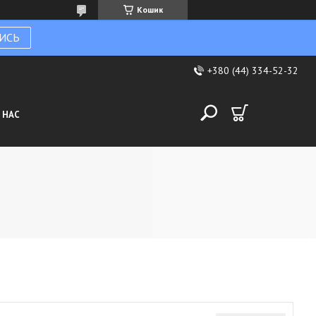
Кошик
ИСЬ
+380 (44) 334-52-32
 НАС