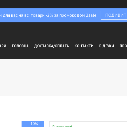
и для вас на всі товари -2% за промокодом 2sale
ПОДИВИТ
АРИ
ГОЛОВНА
ДОСТАВКА/ОПЛАТА
КОНТАКТИ
ВІДГУКИ
ПРО
–10%
В наявності