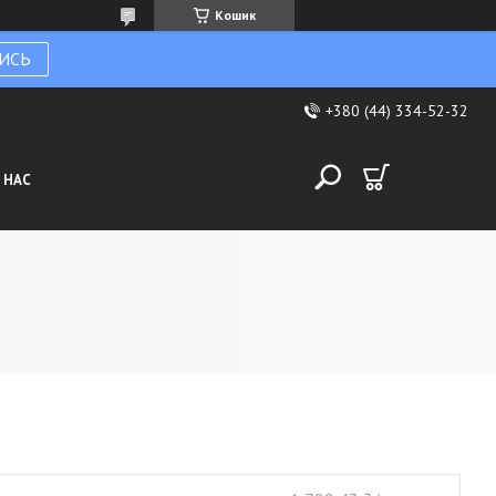
Кошик
ИСЬ
+380 (44) 334-52-32
 НАС