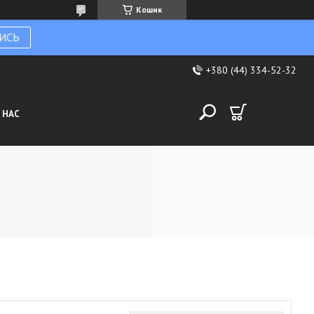
Кошик
ИСЬ
+380 (44) 334-52-32
 НАС