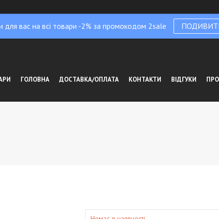
и для вас на всі товари -2% за промокодом 2sale
ПОДИВИТ
АРИ
ГОЛОВНА
ДОСТАВКА/ОПЛАТА
КОНТАКТИ
ВІДГУКИ
ПРО
Немає в наявності