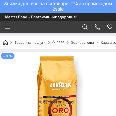
Знижки для вас на всі товари -2% за промокодом
2sale
Master Food - Постачальник здоровья!
☕ Кава
Товари та послуги
Зернова кава
Кава в з
–10%