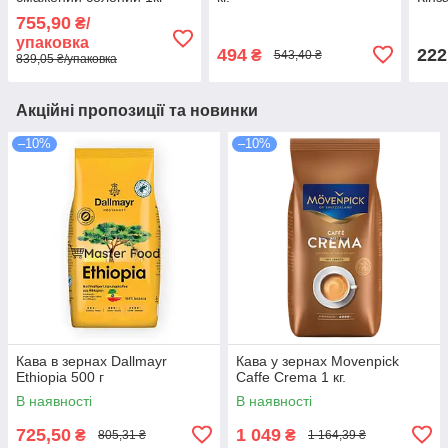
755,90
₴/
упаковка
494
222
₴
543,40 ₴
839,05 ₴/упаковка
Акційні пропозиції та новинки
–10%
–10%
Кава в зернах Dallmayr
Кава у зернах Movenpick
Ethiopia 500 г
Caffe Crema 1 кг.
В наявності
В наявності
725,50
1 049
₴
₴
805,31 ₴
1 164,39 ₴