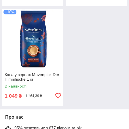
–10%
Кава у зернах Movenpick Der
Himmlische 1 кг
В наявності
1 049
₴
1 164,39 ₴
Про нас
95% позитивних з 677 відгуків за рік