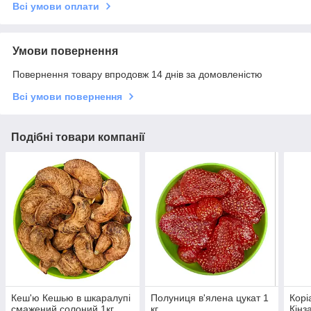
Всі умови оплати
Умови повернення
Повернення товару впродовж 14 днів за домовленістю
Всі умови повернення
Подібні товари компанії
Кеш'ю Кешью в шкаралупі
Полуниця в'ялена цукат 1
Корі
смажений солоний 1кг
кг.
Кінза