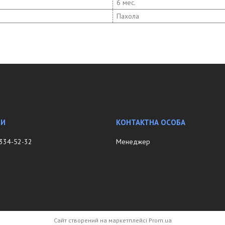
6 мес.
Пахола
 334-52-32
Менеджер
Сайт створений на маркетплейсі
Prom.ua