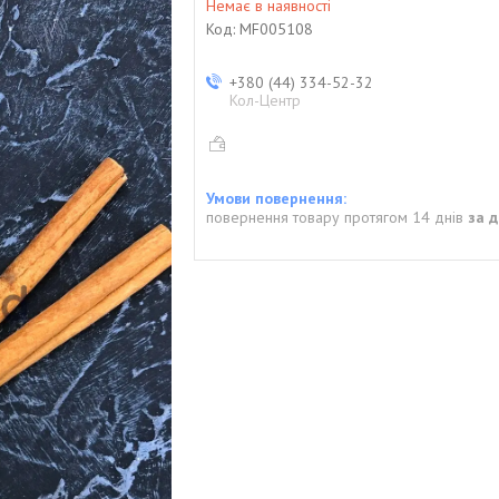
Немає в наявності
Код:
MF005108
+380 (44) 334-52-32
Кол-Центр
повернення товару протягом 14 днів
за 