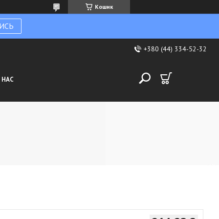
Кошик
ИСЬ
+380 (44) 334-52-32
 НАС